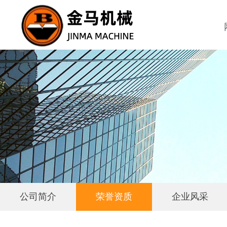
公司简介
荣誉资质
企业风采