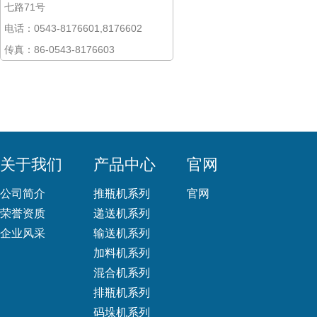
七路71号
电话：0543-8176601,8176602
传真：86-0543-8176603
关于我们
产品中心
官网
公司简介
推瓶机系列
官网
荣誉资质
递送机系列
企业风采
输送机系列
加料机系列
混合机系列
排瓶机系列
码垛机系列