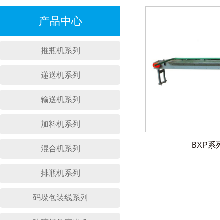
产品中心
推瓶机系列
递送机系列
输送机系列
加料机系列
BXP系
混合机系列
排瓶机系列
码垛包装线系列