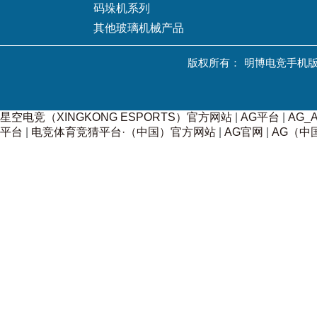
码垛机系列
其他玻璃机械产品
版权所有：
明博电竞手机
星空电竞（XINGKONG ESPORTS）官方网站
|
AG平台
|
AG_
平台
|
电竞体育竞猜平台·（中国）官方网站
|
AG官网
|
AG（中