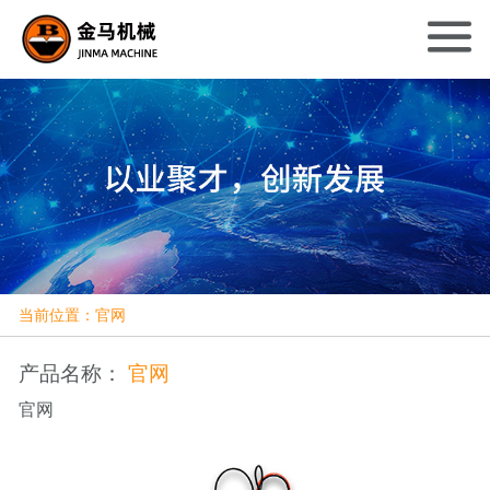
当前位置：官网
产品名称：
官网
官网